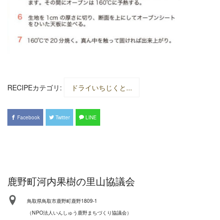
RECIPEカテゴリ:
ドライいちじくと...
Facebook
Twitter
LINE
鹿野町河内果樹の里山協議会
鳥取県鳥取市鹿野町鹿野1809-1
（NPO法人いんしゅう鹿野まちづくり協議会）